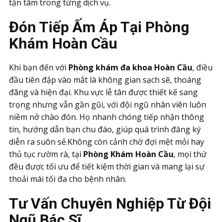
tận tâm trong từng dịch vụ.
Đón Tiếp Ấm Áp Tại Phòng
Khám Hoàn Cầu
Khi bạn đến với
Phòng khám đa khoa Hoàn Cầu
, điều
đầu tiên đập vào mắt là không gian sạch sẽ, thoáng
đãng và hiện đại. Khu vực lễ tân được thiết kế sang
trọng nhưng vẫn gần gũi, với đội ngũ nhân viên luôn
niềm nở chào đón. Họ nhanh chóng tiếp nhận thông
tin, hướng dẫn bạn chu đáo, giúp quá trình đăng ký
diễn ra suôn sẻ.Không còn cảnh chờ đợi mệt mỏi hay
thủ tục rườm rà, tại
Phòng Khám Hoàn Cầu
, mọi thứ
đều được tối ưu để tiết kiệm thời gian và mang lại sự
thoải mái tối đa cho bệnh nhân.
Tư Vấn Chuyên Nghiệp Từ Đội
Ngũ Bác Sĩ