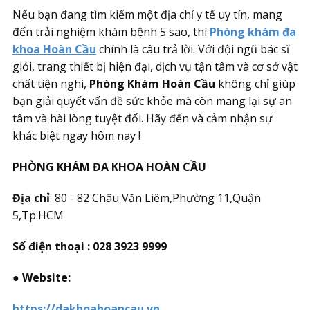
Nếu bạn đang tìm kiếm một địa chỉ y tế uy tín, mang
đến trải nghiệm khám bệnh 5 sao, thì
Phòng khám đa
khoa Hoàn Cầu
chính là câu trả lời. Với đội ngũ bác sĩ
giỏi, trang thiết bị hiện đại, dịch vụ tận tâm và cơ sở vật
chất tiện nghi,
Phòng Khám Hoàn Cầu
không chỉ giúp
bạn giải quyết vấn đề sức khỏe mà còn mang lại sự an
tâm và hài lòng tuyệt đối. Hãy đến và cảm nhận sự
khác biệt ngay hôm nay !
PHÒNG KHÁM ĐA KHOA HOÀN CẦU
Địa chỉ
: 80 - 82 Châu Văn Liêm,Phường 11,Quận
5,Tp.HCM
Số điện thoại : 028 3923 9999
● Website:
https://dakhoahoancau.vn