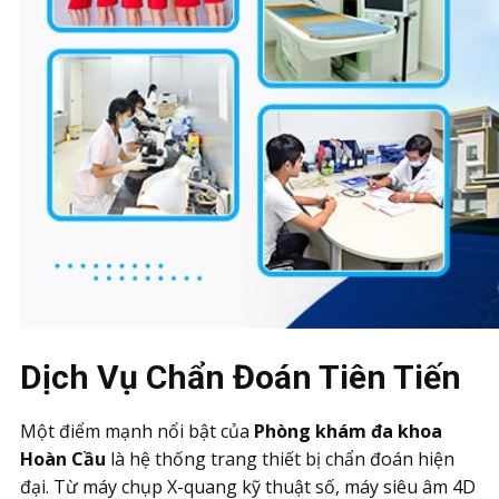
Dịch Vụ Chẩn Đoán Tiên Tiến
Một điểm mạnh nổi bật của
Phòng khám đa khoa
Hoàn Cầu
là hệ thống trang thiết bị chẩn đoán hiện
đại. Từ máy chụp X-quang kỹ thuật số, máy siêu âm 4D