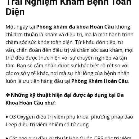
Trải Nghiệm Khám Bệnh Toàn
Diện
Một ngày tại
Phòng khám đa khoa Hoàn Cầu
không
chỉ đơn thuần là khám và điều trị, mà là một hành trình
chăm sóc sức khỏe toàn diện. Từ khâu đón tiếp, tư
vấn, chẩn đoán đến điều trị và chăm sóc sau khám, mọi
thứ đều được thực hiện với sự chuyên nghiệp và tận
tâm. Bạn sẽ cảm nhận được sự khác biệt rõ rệt so với
các cơ sở y tế khác, nơi mà sự hài lòng của bệnh nhân
luôn là ưu tiên hàng đầu tại
Phòng Khám Hoàn Cầu
.
✜ Những kỹ thuật hiện đại được áp dụng tại Đa
Khoa Hoàn Cầu như:
♦ O3 Oxygen điều trị viêm phụ khoa, phương pháp dao
Leep điều trị viêm nhiễm cổ tử cung.
♦ Cắt bao quy đầu kỹ thuật Hàn Quốc, CRS đặc trị viêm