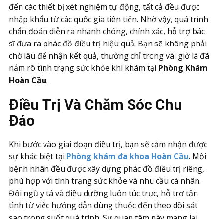
đến các thiết bị xét nghiệm tự động, tất cả đều được
nhập khẩu từ các quốc gia tiên tiến. Nhờ vậy, quá trình
chẩn đoán diễn ra nhanh chóng, chính xác, hỗ trợ bác
sĩ đưa ra phác đồ điều trị hiệu quả. Bạn sẽ không phải
chờ lâu để nhận kết quả, thường chỉ trong vài giờ là đã
nắm rõ tình trạng sức khỏe khi khám tại
Phòng Khám
Hoàn Cầu
.
Điều Trị Và Chăm Sóc Chu
Đáo
Khi bước vào giai đoạn điều trị, bạn sẽ cảm nhận được
sự khác biệt tại
Phòng khám đa khoa Hoàn Cầu
. Mỗi
bệnh nhân đều được xây dựng phác đồ điều trị riêng,
phù hợp với tình trạng sức khỏe và nhu cầu cá nhân.
Đội ngũ y tá và điều dưỡng luôn túc trực, hỗ trợ tận
tình từ việc hướng dẫn dùng thuốc đến theo dõi sát
sao trong suốt quá trình. Sự quan tâm này mang lại