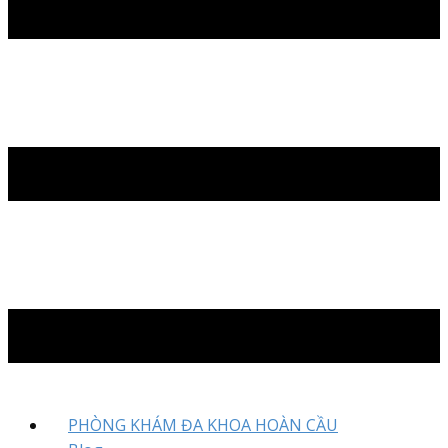
PHÒNG KHÁM ĐA KHOA HOÀN CẦU