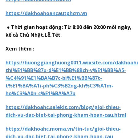
https://dakhoahoancautphcm.vn
● Thời gian hoạt động: Từ 8:00 đến 20:00 mỗi ngày,
kể cả Chủ Nhật,Lễ,Tết.
Xem thêm :
https://huonggianghuong0011.wixsite.com/dakhoah
thi%E1%BB%87u-d%E1%BB%8Bch-v%E1%BB%A5-
%C4%91%E1%BA%B7c-bi%E1%BB%87t-
t%E1%BA%A1i-ph%C3%B2ng-kh%C3%A1m-
ho%C3%A0n-c%E1%BA%A7u
https://dakhoahc.salekit.com/blog/gioi-thieu-
dich-vu-dac-biet-tai-phong-kham-hoan-cau.html
https://dakhoahc.moma.vn/tin-tuc/gioi-thieu-
dich-vu-dac-biet-tai-phong-kham-hoan-cau