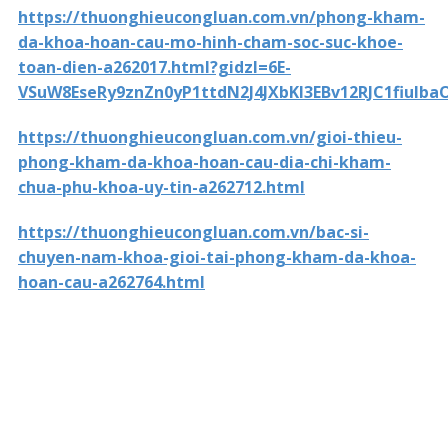
https://thuonghieucongluan.com.vn/phong-kham-
da-khoa-hoan-cau-mo-hinh-cham-soc-suc-khoe-
toan-dien-a262017.html?gidzl=6E-
VSuW8EseRy9znZn0yP1ttdN2J4JXbKl3EBv12RJC1fi
https://thuonghieucongluan.com.vn/gioi-thieu-
phong-kham-da-khoa-hoan-cau-dia-chi-kham-
chua-phu-khoa-uy-tin-a262712.html
https://thuonghieucongluan.com.vn/bac-si-
chuyen-nam-khoa-gioi-tai-phong-kham-da-khoa-
hoan-cau-a262764.html