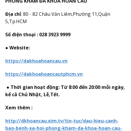
PHÒNG KHÁM ĐA KHOA HOÀN CẦU
Địa chỉ
: 80 - 82 Châu Văn Liêm,Phường 11,Quận
5,Tp.HCM
Số điện thoại : 028 3923 9999
● Website:
https://dakhoahoancau.vn
https://dakhoahoancautphcm.vn
● Thời gian hoạt động: Từ 8:00 đến 20:00 mỗi ngày,
kể cả Chủ Nhật, Lễ,Tết.
Xem thêm :
http://dkhoancau.xim.tv/tin-tuc/dau-hieu-canh-
bao-benh-xa-hoi-phong-kham-da-khoa-hoan-cau-