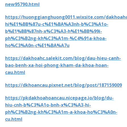
new95790.html
https://huonggianghuong0011.wixsite.com/dakhoa
hi%E1%BB%87u-c%E1%BA%A3nh-b%C3%A1o-
b%E1%BB%87nh-x%C3%A3-h%E1%BB%99i-
ph%C3%B2ng-kh%C3%A1m-%C4%91a-khoa-
ho%C3%A0n-c%E1%BA%A7u
https://dakhoahc.salekit.com/blog/dau-hieu-canh-
bao-benh-xa-hoi-phong-kham-da-khoa-hoan-
cau.html
https://dkhoancau.pixnet.net/blog/post/187159009
https://pkdakhoahoancau.nicepage.io/blog/du-
hiu-cnh-b%C3%A1o-bnh-x%C3%A3-hi-
ph%C3%B2ng-kh%C3%A1m-a-khoa-ho%C3%A0n-
cu.html